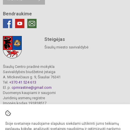
Bendraukime
Steigėjas
Šiaulių miesto savivaldybė
Šiaulių Centro pradinė mokykla
Savivaldybės biudžetinė įstaiga
A. Mickevičiaus g. 9, Šiauliai 76341
Tel.
+370 41 524 613
El. p.
cpmrastine@gmail.com
Duomenys kaupiami ir saugomi
Juridinių asmenų registre
Įmonės kodas 191818517
Šioje svetainėje naudojame slapukus siekdami užtikrinti jums teikiamų
© 2024. Šiaulių Centro pradinė mokykla. Visos teisės saugomos.
Kopijuoti turinį be raštiško įstaigos administracijos sutikimo griežtai draudžiama.
paslaugų kokybę, analizuoti svetainės naudojimą ir optimizuoti naršymo