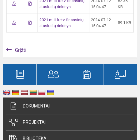
2021 m. III ketv. finansinių
2024-07-12
62.35
ataskaitų rinkinys
15:04:47
KB
2021 m. II ketv. finansinių
2024-07-12
59.1 KB
ataskaitų rinkinys
15:04:47
Grįžti
DOKUMENTAI
PROJEKTAI
BIBLIOTEKA