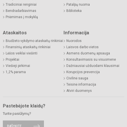
Tradiciniai renginiai
Patalpų nuoma
Bendradarbiavimas
Biblioteka
Priėmimas į mokyklą
Ataskaitos
Informacija
Biudžeto vykdymo ataskaitų rinkiniai
Nuorodos
Finansinių ataskaitų rinkiniai
Laisvos darbo vietos
Lėšos veiklai viešinti
Asmens duomenų apsauga
Projektai
Konsultavimasis su visuomene
Viešieji pirkimai
Dažniausiai užduodami klausimai
1,2% parama
Korupcijos prevencija
Civilinė sauga
Teisinė informacija
Atviri duomenys
Pastebėjote klaidų?
Turite pasiūlymų?
RAŠYKITE