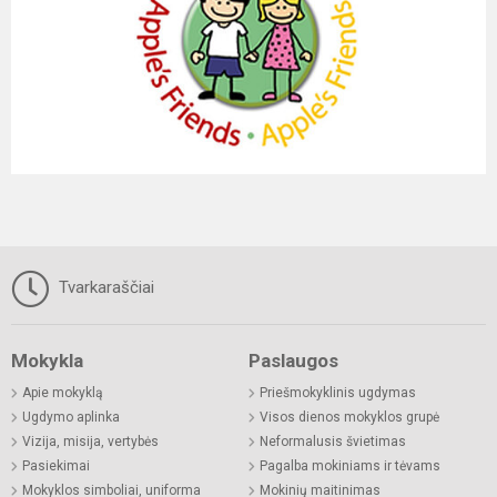
Tvarkaraščiai
Mokykla
Paslaugos
Apie mokyklą
Priešmokyklinis ugdymas
Ugdymo aplinka
Visos dienos mokyklos grupė
Vizija, misija, vertybės
Neformalusis švietimas
Pasiekimai
Pagalba mokiniams ir tėvams
Mokyklos simboliai, uniforma
Mokinių maitinimas