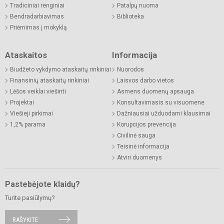
Tradiciniai renginiai
Patalpų nuoma
Bendradarbiavimas
Biblioteka
Priėmimas į mokyklą
Ataskaitos
Informacija
Biudžeto vykdymo ataskaitų rinkiniai
Nuorodos
Finansinių ataskaitų rinkiniai
Laisvos darbo vietos
Lėšos veiklai viešinti
Asmens duomenų apsauga
Projektai
Konsultavimasis su visuomene
Viešieji pirkimai
Dažniausiai užduodami klausimai
1,2% parama
Korupcijos prevencija
Civilinė sauga
Teisinė informacija
Atviri duomenys
Pastebėjote klaidų?
Turite pasiūlymų?
RAŠYKITE