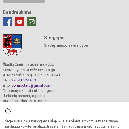
Bendraukime
Steigėjas
Šiaulių miesto savivaldybė
Šiaulių Centro pradinė mokykla
Savivaldybės biudžetinė įstaiga
A. Mickevičiaus g. 9, Šiauliai 76341
Tel.
+370 41 524 613
El. p.
cpmrastine@gmail.com
Duomenys kaupiami ir saugomi
Juridinių asmenų registre
Įmonės kodas 191818517
Šioje svetainėje naudojame slapukus siekdami užtikrinti jums teikiamų
© 2024. Šiaulių Centro pradinė mokykla. Visos teisės saugomos.
Kopijuoti turinį be raštiško įstaigos administracijos sutikimo griežtai draudžiama.
paslaugų kokybę, analizuoti svetainės naudojimą ir optimizuoti naršymo