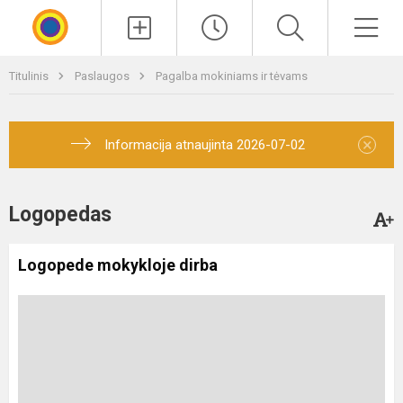
Paieška
Men
Titulinis
Paslaugos
Pagalba mokiniams ir tėvams
×
Informacija atnaujinta 2026-07-02
Logopedas
Logopede mokykloje dirba