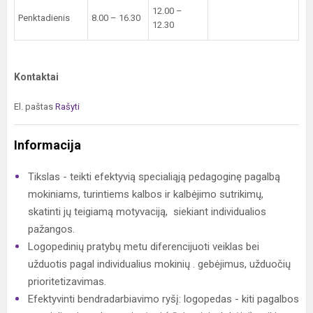
12.00 –
Penktadienis
8.00 – 16.30
12.30
Kontaktai
El. paštas
Rašyti
Informacija
Tikslas - teikti efektyvią specialiąją pedagoginę pagalbą
mokiniams, turintiems kalbos ir kalbėjimo sutrikimų,
skatinti jų teigiamą motyvaciją, siekiant individualios
pažangos.
Logopedinių pratybų metu diferencijuoti veiklas bei
užduotis pagal individualius mokinių . gebėjimus, užduočių
prioritetizavimas.
Efektyvinti bendradarbiavimo ryšį: logopedas - kiti pagalbos