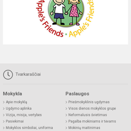
Tvarkaraščiai
Mokykla
Paslaugos
Apie mokyklą
Priešmokyklinis ugdymas
Ugdymo aplinka
Visos dienos mokyklos grupė
Vizija, misija, vertybės
Neformalusis švietimas
Pasiekimai
Pagalba mokiniams ir tėvams
Mokyklos simboliai, uniforma
Mokinių maitinimas