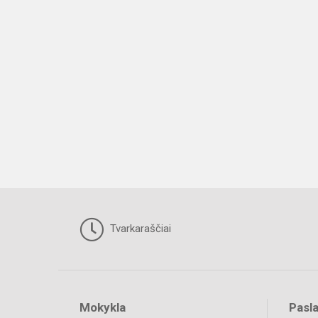
Tvarkaraščiai
Mokykla
Pasl