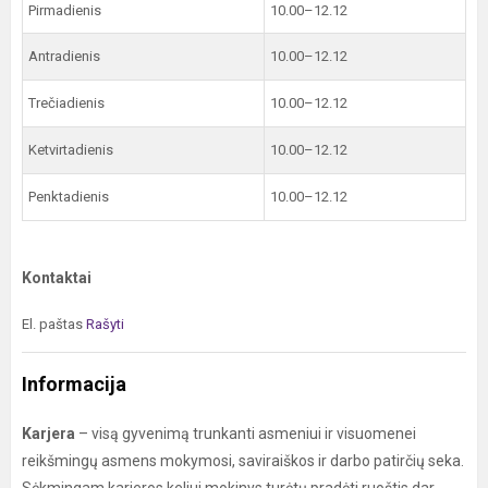
Pirmadienis
10.00–12.12
Antradienis
10.00–12.12
Trečiadienis
10.00–12.12
Ketvirtadienis
10.00–12.12
Penktadienis
10.00–12.12
Kontaktai
El. paštas
Rašyti
Informacija
Karjera
– visą gyvenimą trunkanti asmeniui ir visuomenei
reikšmingų asmens mokymosi, saviraiškos ir darbo patirčių seka.