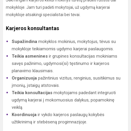
Sėkmingam karjeros keliui mokinys turėtų pradėti ruoštis dar
mokykloje. Jam turi padėti mokytojai, už ugdymą karjerai
mokykloje atsakingi specialistai bei tėvai.
Karjeros konsultantas
Supažindina
mokyklos mokinius, mokytojus, tėvus su
mokykloje teikiamomis ugdymo karjerai paslaugomis.
Teikia asmenines
ir grupines konsultacijas mokiniams
savęs pažinimo, ugdymosi(si) tęstinumo ir karjeros
planavimo klausimais.
Organizuoja
pažintinius vizitus, renginius, susitikimus su
įmonių, įstaigų atstovais.
Teikia konsultacijas
mokytojams padedant integruoti
ugdymą karjerai į mokomuosius dalykus, popamokinę
veiklą.
Koordinuoja
ir vykdo karjeros paslaugų kokybės
užtikrinimą ir stebėseną progimnazijoje.