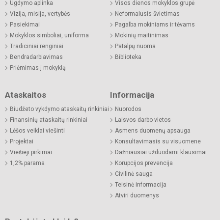
Ugdymo aplinka
Visos dienos mokyklos grupė
Vizija, misija, vertybės
Neformalusis švietimas
Pasiekimai
Pagalba mokiniams ir tėvams
Mokyklos simboliai, uniforma
Mokinių maitinimas
Tradiciniai renginiai
Patalpų nuoma
Bendradarbiavimas
Biblioteka
Priėmimas į mokyklą
Ataskaitos
Informacija
Biudžeto vykdymo ataskaitų rinkiniai
Nuorodos
Finansinių ataskaitų rinkiniai
Laisvos darbo vietos
Lėšos veiklai viešinti
Asmens duomenų apsauga
Projektai
Konsultavimasis su visuomene
Viešieji pirkimai
Dažniausiai užduodami klausimai
1,2% parama
Korupcijos prevencija
Civilinė sauga
Teisinė informacija
Atviri duomenys