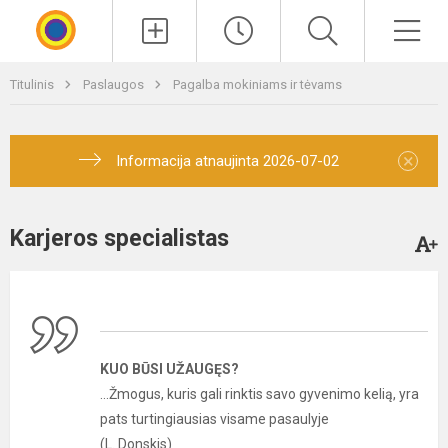
Paieška
Men
Titulinis
Paslaugos
Pagalba mokiniams ir tėvams
×
Informacija atnaujinta 2026-07-02
Karjeros specialistas
KUO BŪSI UŽAUGĘS?
...Žmogus, kuris gali rinktis savo gyvenimo kelią, yra
pats turtingiausias visame pasaulyje
(L. Donskis)