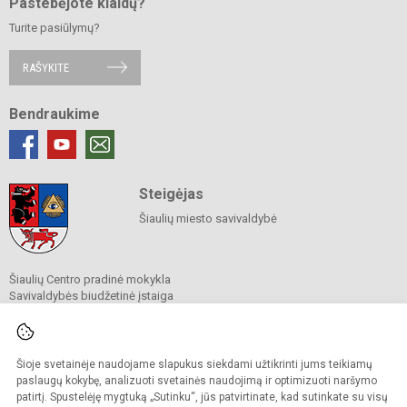
Pastebėjote klaidų?
Turite pasiūlymų?
RAŠYKITE
Bendraukime
Steigėjas
Šiaulių miesto savivaldybė
Šiaulių Centro pradinė mokykla
Savivaldybės biudžetinė įstaiga
A. Mickevičiaus g. 9, Šiauliai 76341
Tel.
+370 41 524 613
El. p.
cpmrastine@gmail.com
Duomenys kaupiami ir saugomi
Šioje svetainėje naudojame slapukus siekdami užtikrinti jums teikiamų
Juridinių asmenų registre
paslaugų kokybę, analizuoti svetainės naudojimą ir optimizuoti naršymo
Įmonės kodas 191818517
patirtį. Spustelėję mygtuką „Sutinku“, jūs patvirtinate, kad sutinkate su visų