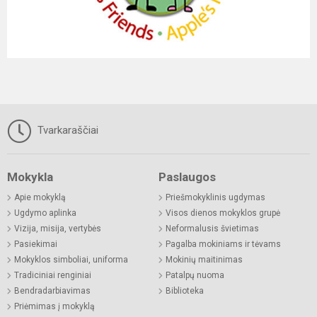
Tvarkaraščiai
Mokykla
Paslaugos
Apie mokyklą
Priešmokyklinis ugdymas
Ugdymo aplinka
Visos dienos mokyklos grupė
Vizija, misija, vertybės
Neformalusis švietimas
Pasiekimai
Pagalba mokiniams ir tėvams
Mokyklos simboliai, uniforma
Mokinių maitinimas
Tradiciniai renginiai
Patalpų nuoma
Bendradarbiavimas
Biblioteka
Priėmimas į mokyklą