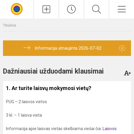
Paieška
Men
Titulinis
×
Informacija atnaujinta 2026-07-02
Dažniausiai užduodami klausimai
1. Ar turite laisvų mokymosi vietų?
PUG – 2 laisvos vietos
3 kl. – 1 laisva vieta
Informacija apie laisvas vietas skelbiama viešai čia:
Laisvos