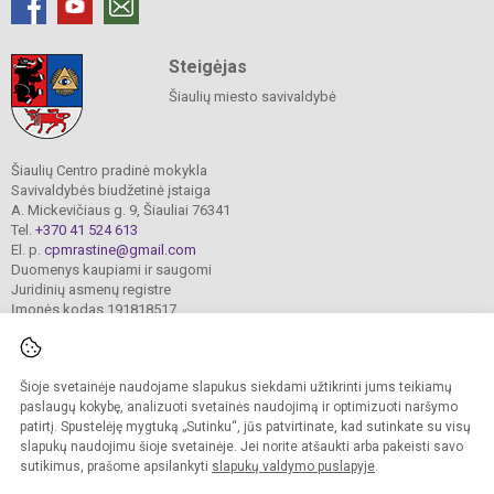
Steigėjas
Šiaulių miesto savivaldybė
Šiaulių Centro pradinė mokykla
Savivaldybės biudžetinė įstaiga
A. Mickevičiaus g. 9, Šiauliai 76341
Tel.
+370 41 524 613
El. p.
cpmrastine@gmail.com
Duomenys kaupiami ir saugomi
Juridinių asmenų registre
Įmonės kodas 191818517
Šioje svetainėje naudojame slapukus siekdami užtikrinti jums teikiamų
© 2024. Šiaulių Centro pradinė mokykla. Visos teisės saugomos.
Kopijuoti turinį be raštiško įstaigos administracijos sutikimo griežtai draudžiama.
paslaugų kokybę, analizuoti svetainės naudojimą ir optimizuoti naršymo
patirtį. Spustelėję mygtuką „Sutinku“, jūs patvirtinate, kad sutinkate su visų
Prieinamumo paraiška
Slapukų valdymas
slapukų naudojimu šioje svetainėje. Jei norite atšaukti arba pakeisti savo
sutikimus, prašome apsilankyti
slapukų valdymo puslapyje
.
Sumanus būdas atnaujinti
mokyklos interneto