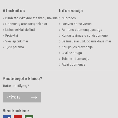
Ataskaitos
Informacija
Biudžeto vykdymo ataskaitų rinkiniai
Nuorodos
Finansinių ataskaitų rinkiniai
Laisvos darbo vietos
Lėšos veiklai viešinti
Asmens duomenų apsauga
Projektai
Konsultavimasis su visuomene
Viešieji pirkimai
Dažniausiai užduodami klausimai
1,2% parama
Korupcijos prevencija
Civilinė sauga
Teisinė informacija
Atviri duomenys
Pastebėjote klaidų?
Turite pasiūlymų?
RAŠYKITE
Bendraukime