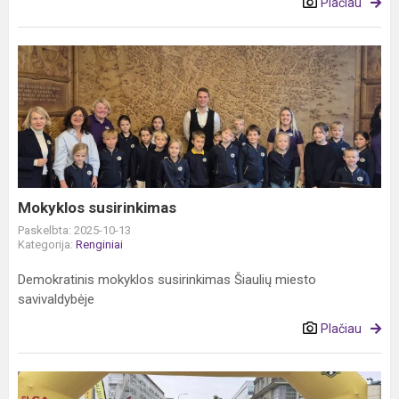
Plačiau
Mokyklos
susirinkimas
Mokyklos susirinkimas
Paskelbta: 2025-10-13
Kategorija:
Renginiai
Demokratinis mokyklos susirinkimas Šiaulių miesto
savivaldybėje
Plačiau
Šiaulių