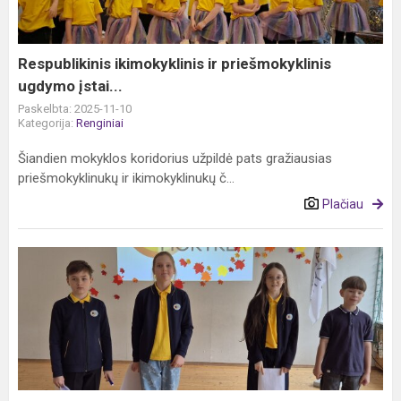
įstai...
Respublikinis ikimokyklinis ir priešmokyklinis
ugdymo įstai...
Paskelbta: 2025-11-10
Kategorija:
Renginiai
Šiandien mokyklos koridorius užpildė pats gražiausias
priešmokyklinukų ir ikimokyklinukų č...
Plačiau
Pirmokų
diena