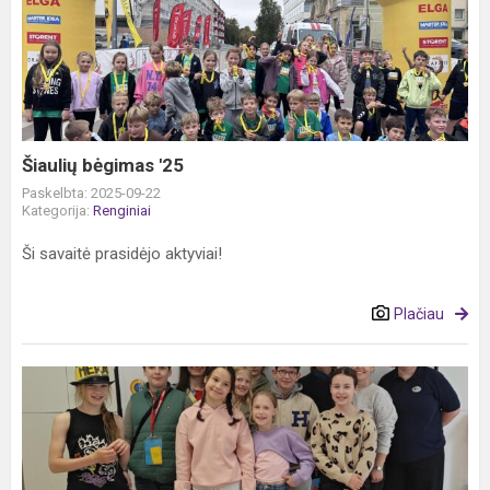
bėgimas
'25
Šiaulių bėgimas '25
Paskelbta: 2025-09-22
Kategorija:
Renginiai
Ši savaitė prasidėjo aktyviai!
Plačiau
Svečiai
iš
Miuncheno,
Vokietijos