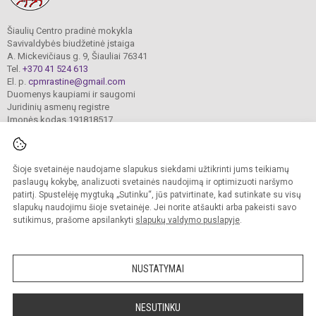
Šiaulių Centro pradinė mokykla
Savivaldybės biudžetinė įstaiga
A. Mickevičiaus g. 9, Šiauliai 76341
Tel.
+370 41 524 613
El. p.
cpmrastine@gmail.com
Duomenys kaupiami ir saugomi
Juridinių asmenų registre
Įmonės kodas 191818517
Šioje svetainėje naudojame slapukus siekdami užtikrinti jums teikiamų
© 2024. Šiaulių Centro pradinė mokykla. Visos teisės saugomos.
Kopijuoti turinį be raštiško įstaigos administracijos sutikimo griežtai draudžiama.
paslaugų kokybę, analizuoti svetainės naudojimą ir optimizuoti naršymo
patirtį. Spustelėję mygtuką „Sutinku“, jūs patvirtinate, kad sutinkate su visų
Prieinamumo paraiška
Slapukų valdymas
slapukų naudojimu šioje svetainėje. Jei norite atšaukti arba pakeisti savo
sutikimus, prašome apsilankyti
slapukų valdymo puslapyje
.
Sumanus būdas atnaujinti
mokyklos interneto
svetainę
NUSTATYMAI
NESUTINKU