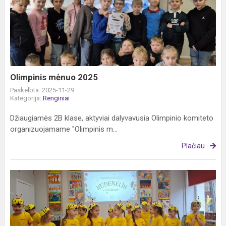
mėnuo
2025
Olimpinis mėnuo 2025
Paskelbta: 2025-11-29
Kategorija:
Renginiai
Džiaugiamės 2B klase, aktyviai dalyvavusia Olimpinio komiteto
organizuojamame "Olimpinis m...
Plačiau
Respublikinis
ikimokyklinis
ir
priešmokyklinis
ugdymo