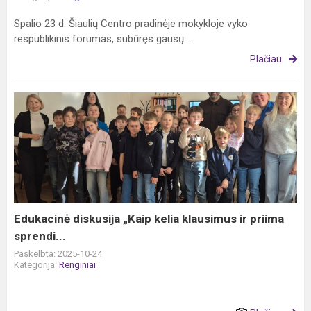
Spalio 23 d. Šiaulių Centro pradinėje mokykloje vyko
respublikinis forumas, subūręs gausų...
Plačiau
Edukacinė
diskusija
„Kaip
kelia
klausimus
ir
priima
sprendi...
Edukacinė diskusija „Kaip kelia klausimus ir priima
sprendi...
Paskelbta: 2025-10-24
Kategorija:
Renginiai