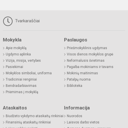
Tvarkaraščiai
Mokykla
Paslaugos
Apie mokyklą
Priešmokyklinis ugdymas
Ugdymo aplinka
Visos dienos mokyklos grupė
Vizija, misija, vertybės
Neformalusis švietimas
Pasiekimai
Pagalba mokiniams ir tėvams
Mokyklos simboliai, uniforma
Mokinių maitinimas
Tradiciniai renginiai
Patalpų nuoma
Bendradarbiavimas
Biblioteka
Priėmimas į mokyklą
Ataskaitos
Informacija
Biudžeto vykdymo ataskaitų rinkiniai
Nuorodos
Finansinių ataskaitų rinkiniai
Laisvos darbo vietos