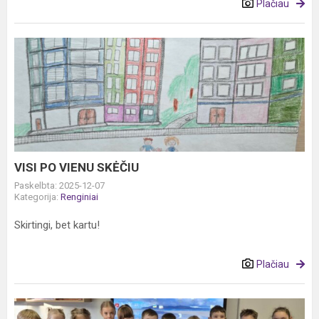
Plačiau
VISI
PO
VIENU
SKĖČIU
VISI PO VIENU SKĖČIU
Paskelbta: 2025-12-07
Kategorija:
Renginiai
Skirtingi, bet kartu!
Plačiau
Olimpinis