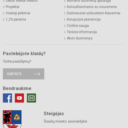
Lėšos veiklai viešinti
Asmens duomenų apsauga
Projektai
Konsultavimasis su visuomene
Viešieji pirkimai
Dažniausiai užduodami klausimai
1,2% parama
Korupcijos prevencija
Civilinė sauga
Teisinė informacija
Atviri duomenys
Pastebėjote klaidų?
Turite pasiūlymų?
RAŠYKITE
Bendraukime
Steigėjas
Šiaulių miesto savivaldybė