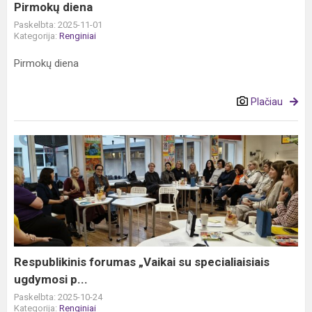
Pirmokų diena
Paskelbta: 2025-11-01
Kategorija:
Renginiai
Pirmokų diena
Plačiau
Respublikinis
forumas
„Vaikai
su
specialiaisiais
ugdymosi
p...
Respublikinis forumas „Vaikai su specialiaisiais
ugdymosi p...
Paskelbta: 2025-10-24
Kategorija:
Renginiai