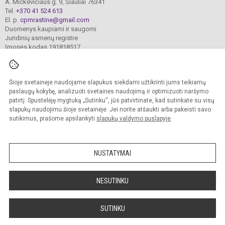
A. Mickevičiaus g. 9, Šiauliai 76341
Tel.
+370 41 524 613
El. p.
cpmrastine@gmail.com
Duomenys kaupiami ir saugomi
Juridinių asmenų registre
Įmonės kodas 191818517
Šioje svetainėje naudojame slapukus siekdami užtikrinti jums teikiamų
© 2024. Šiaulių Centro pradinė mokykla. Visos teisės saugomos.
Kopijuoti turinį be raštiško įstaigos administracijos sutikimo griežtai draudžiama.
paslaugų kokybę, analizuoti svetainės naudojimą ir optimizuoti naršymo
patirtį. Spustelėję mygtuką „Sutinku“, jūs patvirtinate, kad sutinkate su visų
Prieinamumo paraiška
Slapukų valdymas
slapukų naudojimu šioje svetainėje. Jei norite atšaukti arba pakeisti savo
sutikimus, prašome apsilankyti
slapukų valdymo puslapyje
.
Sumanus būdas atnaujinti
mokyklos interneto
svetainę
NUSTATYMAI
NESUTINKU
SUTINKU