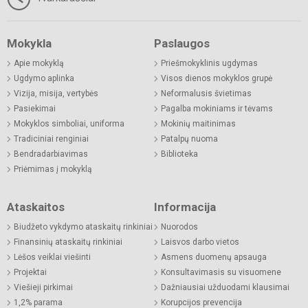
Mokykla
Paslaugos
Apie mokyklą
Priešmokyklinis ugdymas
Ugdymo aplinka
Visos dienos mokyklos grupė
Vizija, misija, vertybės
Neformalusis švietimas
Pasiekimai
Pagalba mokiniams ir tėvams
Mokyklos simboliai, uniforma
Mokinių maitinimas
Tradiciniai renginiai
Patalpų nuoma
Bendradarbiavimas
Biblioteka
Priėmimas į mokyklą
Ataskaitos
Informacija
Biudžeto vykdymo ataskaitų rinkiniai
Nuorodos
Finansinių ataskaitų rinkiniai
Laisvos darbo vietos
Lėšos veiklai viešinti
Asmens duomenų apsauga
Projektai
Konsultavimasis su visuomene
Viešieji pirkimai
Dažniausiai užduodami klausimai
1,2% parama
Korupcijos prevencija