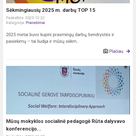
Sėkmingiausių 2025 m. darbų TOP 15
Paskelbta: 2025-12-22
Kategorija:
Pranešimai
2025 metai buvo kupini prasmingų darbų, bendrystės ir
pasiekimų – tai liudija ir mūsų sėkm...
Plačiau
Mūsų
mokyklos
socialinė
pedagogė
Rūta
dalyvavo
konferencijo...
Mūsų mokyklos socialinė pedagogė Rūta dalyvavo
konferencijo...