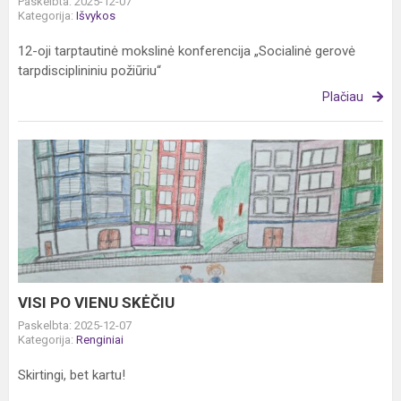
Paskelbta: 2025-12-07
Kategorija:
Išvykos
12-oji tarptautinė mokslinė konferencija „Socialinė gerovė
tarpdisciplininiu požiūriu“
Plačiau
VISI
PO
VIENU
SKĖČIU
VISI PO VIENU SKĖČIU
Paskelbta: 2025-12-07
Kategorija:
Renginiai
Skirtingi, bet kartu!