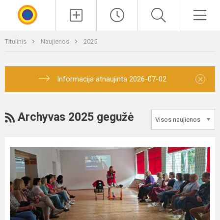
Paieška
Men
Titulinis
Naujienos
2025
×
Informacija atnaujinta 2026-07-02
RSS
Archyvas 2025 gegužė
Raudonojo
kryžiaus
mokymai