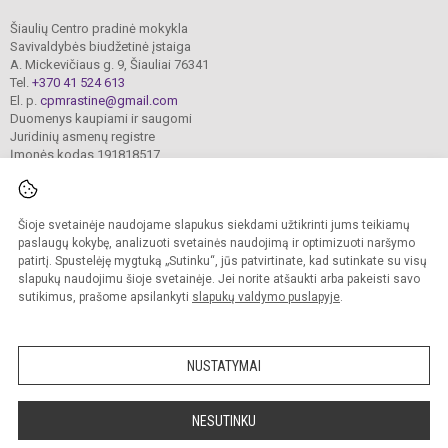
Šiaulių Centro pradinė mokykla
Savivaldybės biudžetinė įstaiga
A. Mickevičiaus g. 9, Šiauliai 76341
Tel.
+370 41 524 613
El. p.
cpmrastine@gmail.com
Duomenys kaupiami ir saugomi
Juridinių asmenų registre
Įmonės kodas 191818517
Šioje svetainėje naudojame slapukus siekdami užtikrinti jums teikiamų
© 2024. Šiaulių Centro pradinė mokykla. Visos teisės saugomos.
Kopijuoti turinį be raštiško įstaigos administracijos sutikimo griežtai draudžiama.
paslaugų kokybę, analizuoti svetainės naudojimą ir optimizuoti naršymo
patirtį. Spustelėję mygtuką „Sutinku“, jūs patvirtinate, kad sutinkate su visų
Prieinamumo paraiška
Slapukų valdymas
slapukų naudojimu šioje svetainėje. Jei norite atšaukti arba pakeisti savo
sutikimus, prašome apsilankyti
slapukų valdymo puslapyje
.
Sumanus būdas atnaujinti
mokyklos interneto
svetainę
NUSTATYMAI
NESUTINKU