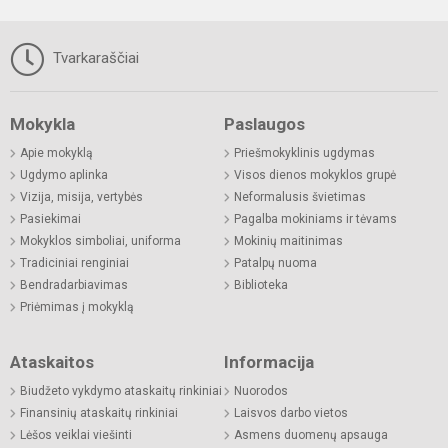
Tvarkaraščiai
Mokykla
Paslaugos
Apie mokyklą
Priešmokyklinis ugdymas
Ugdymo aplinka
Visos dienos mokyklos grupė
Vizija, misija, vertybės
Neformalusis švietimas
Pasiekimai
Pagalba mokiniams ir tėvams
Mokyklos simboliai, uniforma
Mokinių maitinimas
Tradiciniai renginiai
Patalpų nuoma
Bendradarbiavimas
Biblioteka
Priėmimas į mokyklą
Ataskaitos
Informacija
Biudžeto vykdymo ataskaitų rinkiniai
Nuorodos
Finansinių ataskaitų rinkiniai
Laisvos darbo vietos
Lėšos veiklai viešinti
Asmens duomenų apsauga