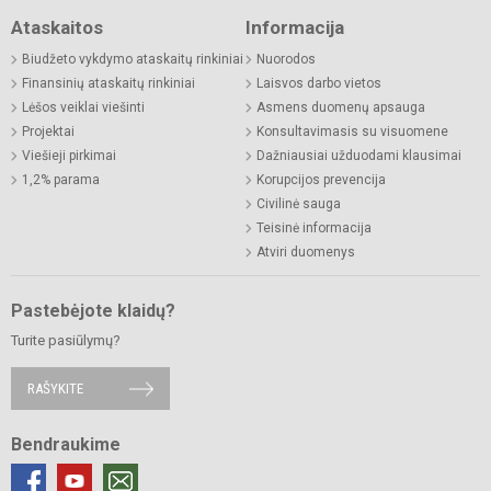
Ataskaitos
Informacija
Biudžeto vykdymo ataskaitų rinkiniai
Nuorodos
Finansinių ataskaitų rinkiniai
Laisvos darbo vietos
Lėšos veiklai viešinti
Asmens duomenų apsauga
Projektai
Konsultavimasis su visuomene
Viešieji pirkimai
Dažniausiai užduodami klausimai
1,2% parama
Korupcijos prevencija
Civilinė sauga
Teisinė informacija
Atviri duomenys
Pastebėjote klaidų?
Turite pasiūlymų?
RAŠYKITE
Bendraukime