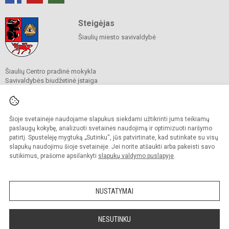
Steigėjas
Šiaulių miesto savivaldybė
Šiaulių Centro pradinė mokykla
Savivaldybės biudžetinė įstaiga
A. Mickevičiaus g. 9, Šiauliai 76341
Tel.
+370 41 524 613
El. p.
cpmrastine@gmail.com
Duomenys kaupiami ir saugomi
Šioje svetainėje naudojame slapukus siekdami užtikrinti jums teikiamų
Juridinių asmenų registre
paslaugų kokybę, analizuoti svetainės naudojimą ir optimizuoti naršymo
Įmonės kodas 191818517
patirtį. Spustelėję mygtuką „Sutinku“, jūs patvirtinate, kad sutinkate su visų
slapukų naudojimu šioje svetainėje. Jei norite atšaukti arba pakeisti savo
sutikimus, prašome apsilankyti
slapukų valdymo puslapyje
.
© 2024. Šiaulių Centro pradinė mokykla. Visos teisės saugomos.
Kopijuoti turinį be raštiško įstaigos administracijos sutikimo griežtai draudžiama.
NUSTATYMAI
Prieinamumo paraiška
Slapukų valdymas
Sumanus būdas atnaujinti
NESUTINKU
mokyklos interneto
svetainę