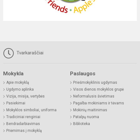
Tvarkaraščiai
Mokykla
Paslaugos
Apie mokyklą
Priešmokyklinis ugdymas
Ugdymo aplinka
Visos dienos mokyklos grupė
Vizija, misija, vertybės
Neformalusis švietimas
Pasiekimai
Pagalba mokiniams ir tėvams
Mokyklos simboliai, uniforma
Mokinių maitinimas
Tradiciniai renginiai
Patalpų nuoma
Bendradarbiavimas
Biblioteka
Priėmimas į mokyklą