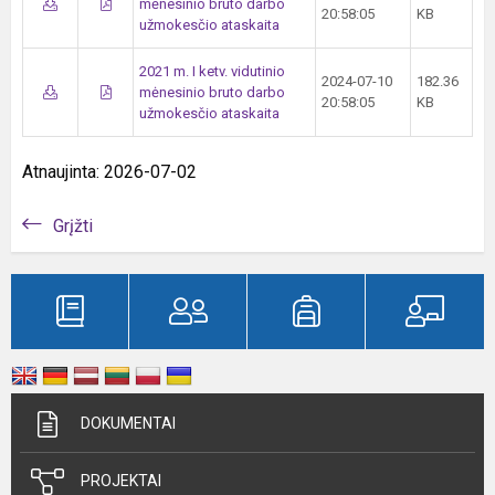
mėnesinio bruto darbo
20:58:05
KB
užmokesčio ataskaita
2021 m. I ketv. vidutinio
2024-07-10
182.36
mėnesinio bruto darbo
20:58:05
KB
užmokesčio ataskaita
Atnaujinta: 2026-07-02
Grįžti
DOKUMENTAI
PROJEKTAI