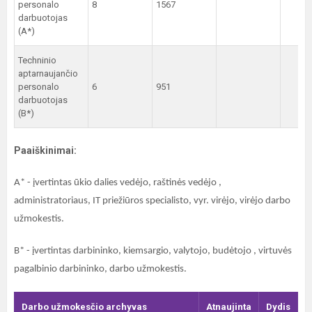
personalo
8
1567
darbuotojas
(A*)
Techninio
aptarnaujančio
personalo
6
951
darbuotojas
(B*)
Paaiškinimai:
A* - įvertintas ūkio dalies vedėjo, raštinės vedėjo ,
administratoriaus, IT priežiūros specialisto, vyr. virėjo, virėjo darbo
užmokestis.
B* - įvertintas darbininko, kiemsargio, valytojo, budėtojo , virtuvės
pagalbinio darbininko, darbo užmokestis.
Darbo užmokesčio archyvas
Atnaujinta
Dydis