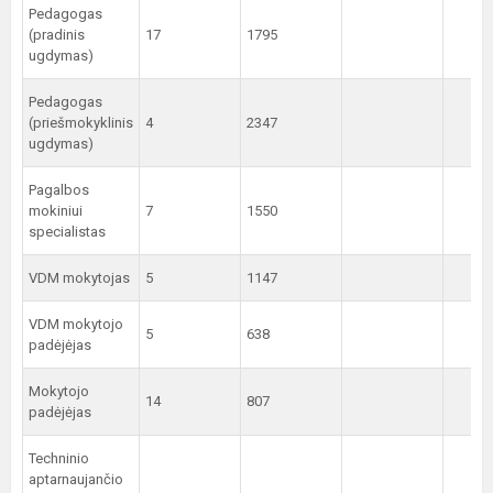
Pedagogas
(pradinis
17
1795
ugdymas)
Pedagogas
(priešmokyklinis
4
2347
ugdymas)
Pagalbos
mokiniui
7
1550
specialistas
VDM mokytojas
5
1147
VDM mokytojo
5
638
padėjėjas
Mokytojo
14
807
padėjėjas
Techninio
aptarnaujančio