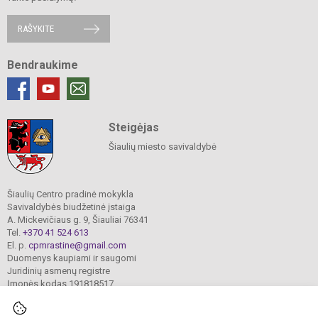
RAŠYKITE
Bendraukime
Steigėjas
Šiaulių miesto savivaldybė
Šiaulių Centro pradinė mokykla
Savivaldybės biudžetinė įstaiga
A. Mickevičiaus g. 9, Šiauliai 76341
Tel.
+370 41 524 613
El. p.
cpmrastine@gmail.com
Duomenys kaupiami ir saugomi
Juridinių asmenų registre
Įmonės kodas 191818517