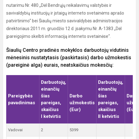
nutarimu Nr. 480 „Dėl Bendrųjų reikalavimų valstybės ir
savivaldybių institucijų ir įstaigų interneto svetainėms aprašo
patvirtinimo“ bei Šiaulių miesto savivaldybės administracijos
direktoriaus 2011 m. gruodžio 12 d. įsakymu Nr. A-1383 „Dėl
įpareigojimo skelbti informaciją interneto svetainėse“.
Šiaulių Centro pradinės mokyklos darbuotojų vidutinis
mėnesinis nustatytasis (paskirtasis) darbo užmokestis
(pareiginė alga) eurais, neatskaičius mokesčių:
Darbuotojų,
Darbuotojų,
einančių
einančių
Pareigybės
šias
Darbo
šias
Darb
pavadinimas
pareigas,
užmokestis
pareigas,
užmo
skaičius
(Eur)
skaičius
(Eur)
I ketvirtis
II ketvirtis
Vadovai
2
5399