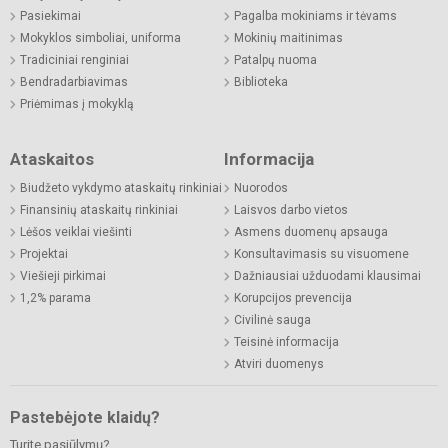
Pasiekimai
Pagalba mokiniams ir tėvams
Mokyklos simboliai, uniforma
Mokinių maitinimas
Tradiciniai renginiai
Patalpų nuoma
Bendradarbiavimas
Biblioteka
Priėmimas į mokyklą
Ataskaitos
Informacija
Biudžeto vykdymo ataskaitų rinkiniai
Nuorodos
Finansinių ataskaitų rinkiniai
Laisvos darbo vietos
Lėšos veiklai viešinti
Asmens duomenų apsauga
Projektai
Konsultavimasis su visuomene
Viešieji pirkimai
Dažniausiai užduodami klausimai
1,2% parama
Korupcijos prevencija
Civilinė sauga
Teisinė informacija
Atviri duomenys
Pastebėjote klaidų?
Turite pasiūlymų?