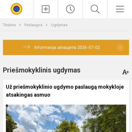
Paieška
Men
Titulinis
Paslaugos
Ugdymas
×
Informacija atnaujinta 2026-07-02
Priešmokyklinis ugdymas
Už priešmokyklinio ugdymo paslaugą mokykloje
atsakingas asmuo