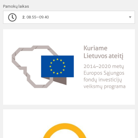
Pamokų laikas
2.
08.55—09.40