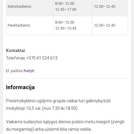
8.00–12.00
Ketvirtadienis
12.00–12.45
12.45–17.00
8.00–12.00
Penktadienis
12.00–12.45
12.45–15.45
Kontaktai
Telefonas +370 41 524 613
El. paštas
Rašyti
Informacija
Priešmokyklinio ugdymo grupės vaikai turi galimybę būti
mokykloje 10,5 val. (nuo 7.30 iki 18.00).
Vaikams sudarytos sąlygos dienos poilsio metu miegoti (įrengti
du miegamieji) arba užsiimti kita ramia veikla.