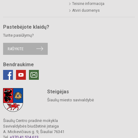
Teisinė informacija
Atviri duomenys
Pastebėjote klaidų?
Turite pasiūlymų?
RAŠYKITE
Bendraukime
Steigėjas
Šiaulių miesto savivaldybė
Šiaulių Centro pradinė mokykla
Savivaldybės biudžetinė įstaiga
A. Mickevičiaus g. 9, Šiauliai 76341
Tel.
+370 41 524 613