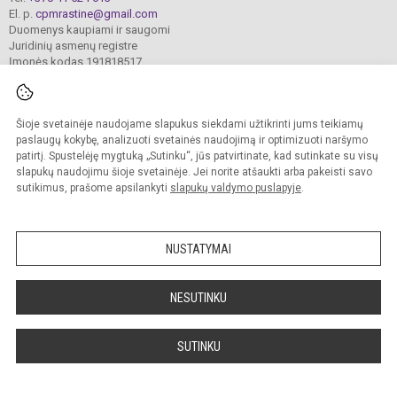
El. p.
cpmrastine@gmail.com
Duomenys kaupiami ir saugomi
Juridinių asmenų registre
Įmonės kodas 191818517
Šioje svetainėje naudojame slapukus siekdami užtikrinti jums teikiamų
© 2024. Šiaulių Centro pradinė mokykla. Visos teisės saugomos.
Kopijuoti turinį be raštiško įstaigos administracijos sutikimo griežtai draudžiama.
paslaugų kokybę, analizuoti svetainės naudojimą ir optimizuoti naršymo
patirtį. Spustelėję mygtuką „Sutinku“, jūs patvirtinate, kad sutinkate su visų
Prieinamumo paraiška
Slapukų valdymas
slapukų naudojimu šioje svetainėje. Jei norite atšaukti arba pakeisti savo
sutikimus, prašome apsilankyti
slapukų valdymo puslapyje
.
Sumanus būdas atnaujinti
mokyklos interneto
svetainę
NUSTATYMAI
NESUTINKU
SUTINKU