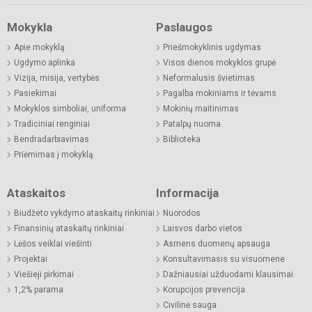
Mokykla
Paslaugos
Apie mokyklą
Priešmokyklinis ugdymas
Ugdymo aplinka
Visos dienos mokyklos grupė
Vizija, misija, vertybės
Neformalusis švietimas
Pasiekimai
Pagalba mokiniams ir tėvams
Mokyklos simboliai, uniforma
Mokinių maitinimas
Tradiciniai renginiai
Patalpų nuoma
Bendradarbiavimas
Biblioteka
Priėmimas į mokyklą
Ataskaitos
Informacija
Biudžeto vykdymo ataskaitų rinkiniai
Nuorodos
Finansinių ataskaitų rinkiniai
Laisvos darbo vietos
Lėšos veiklai viešinti
Asmens duomenų apsauga
Projektai
Konsultavimasis su visuomene
Viešieji pirkimai
Dažniausiai užduodami klausimai
1,2% parama
Korupcijos prevencija
Civilinė sauga