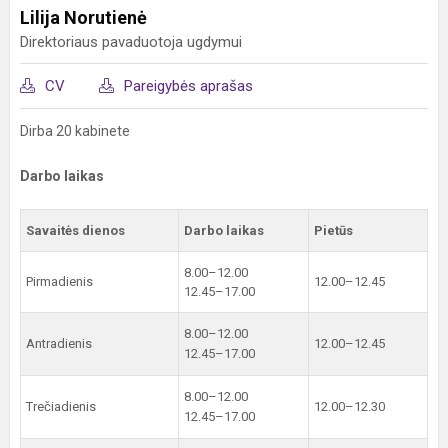
Lilija Norutienė
Direktoriaus pavaduotoja ugdymui
CV
Pareigybės aprašas
Dirba 20 kabinete
Darbo laikas
Savaitės dienos
Darbo laikas
Pietūs
8.00–12.00
Pirmadienis
12.00–12.45
12.45–17.00
8.00–12.00
Antradienis
12.00–12.45
12.45–17.00
8.00–12.00
Trečiadienis
12.00–12.30
12.45–17.00