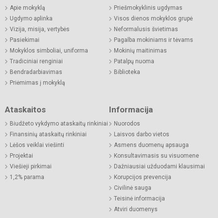
Apie mokyklą
Priešmokyklinis ugdymas
Ugdymo aplinka
Visos dienos mokyklos grupė
Vizija, misija, vertybės
Neformalusis švietimas
Pasiekimai
Pagalba mokiniams ir tėvams
Mokyklos simboliai, uniforma
Mokinių maitinimas
Tradiciniai renginiai
Patalpų nuoma
Bendradarbiavimas
Biblioteka
Priėmimas į mokyklą
Ataskaitos
Informacija
Biudžeto vykdymo ataskaitų rinkiniai
Nuorodos
Finansinių ataskaitų rinkiniai
Laisvos darbo vietos
Lėšos veiklai viešinti
Asmens duomenų apsauga
Projektai
Konsultavimasis su visuomene
Viešieji pirkimai
Dažniausiai užduodami klausimai
1,2% parama
Korupcijos prevencija
Civilinė sauga
Teisinė informacija
Atviri duomenys