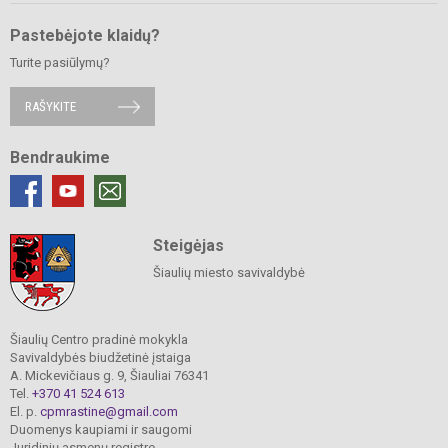
Pastebėjote klaidų?
Turite pasiūlymų?
RAŠYKITE
Bendraukime
Steigėjas
Šiaulių miesto savivaldybė
Šiaulių Centro pradinė mokykla
Savivaldybės biudžetinė įstaiga
A. Mickevičiaus g. 9, Šiauliai 76341
Tel.
+370 41 524 613
El. p.
cpmrastine@gmail.com
Duomenys kaupiami ir saugomi
Juridinių asmenų registre