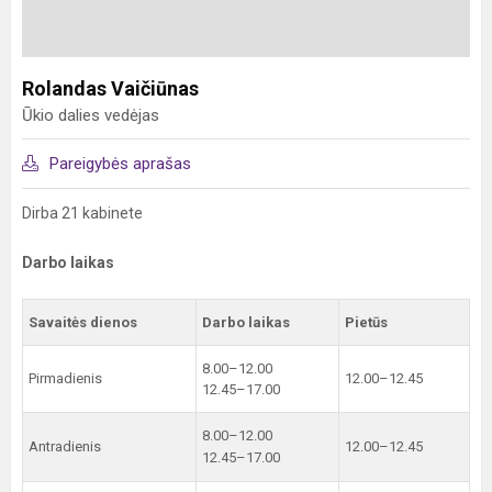
Rolandas Vaičiūnas
Ūkio dalies vedėjas
Pareigybės aprašas
Dirba 21 kabinete
Darbo laikas
Savaitės dienos
Darbo laikas
Pietūs
8.00–12.00
Pirmadienis
12.00–12.45
12.45–17.00
8.00–12.00
Antradienis
12.00–12.45
12.45–17.00