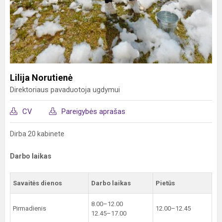
Lilija Norutienė
Direktoriaus pavaduotoja ugdymui
CV
Pareigybės aprašas
Dirba 20 kabinete
Darbo laikas
Savaitės dienos
Darbo laikas
Pietūs
8.00–12.00
Pirmadienis
12.00–12.45
12.45–17.00