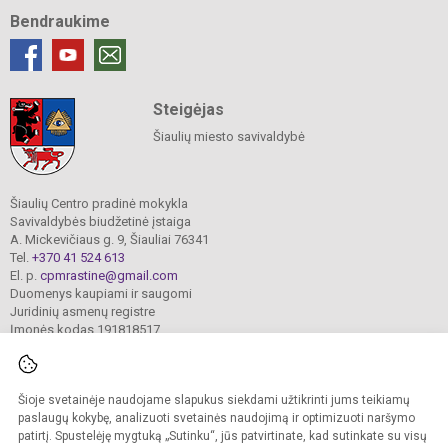
Bendraukime
Steigėjas
Šiaulių miesto savivaldybė
Šiaulių Centro pradinė mokykla
Savivaldybės biudžetinė įstaiga
A. Mickevičiaus g. 9, Šiauliai 76341
Tel.
+370 41 524 613
El. p.
cpmrastine@gmail.com
Duomenys kaupiami ir saugomi
Juridinių asmenų registre
Įmonės kodas 191818517
Šioje svetainėje naudojame slapukus siekdami užtikrinti jums teikiamų
© 2024. Šiaulių Centro pradinė mokykla. Visos teisės saugomos.
Kopijuoti turinį be raštiško įstaigos administracijos sutikimo griežtai draudžiama.
paslaugų kokybę, analizuoti svetainės naudojimą ir optimizuoti naršymo
patirtį. Spustelėję mygtuką „Sutinku“, jūs patvirtinate, kad sutinkate su visų
Prieinamumo paraiška
Slapukų valdymas