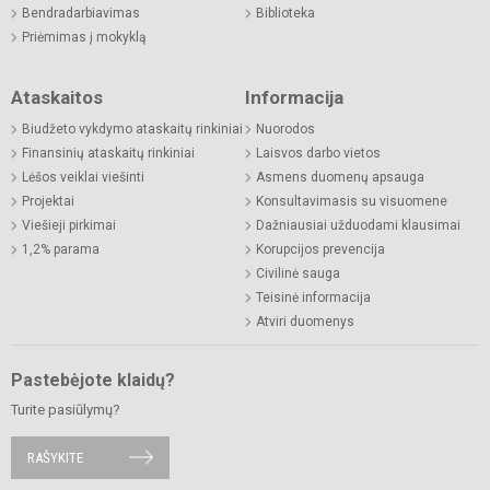
Bendradarbiavimas
Biblioteka
Priėmimas į mokyklą
Ataskaitos
Informacija
Biudžeto vykdymo ataskaitų rinkiniai
Nuorodos
Finansinių ataskaitų rinkiniai
Laisvos darbo vietos
Lėšos veiklai viešinti
Asmens duomenų apsauga
Projektai
Konsultavimasis su visuomene
Viešieji pirkimai
Dažniausiai užduodami klausimai
1,2% parama
Korupcijos prevencija
Civilinė sauga
Teisinė informacija
Atviri duomenys
Pastebėjote klaidų?
Turite pasiūlymų?
RAŠYKITE