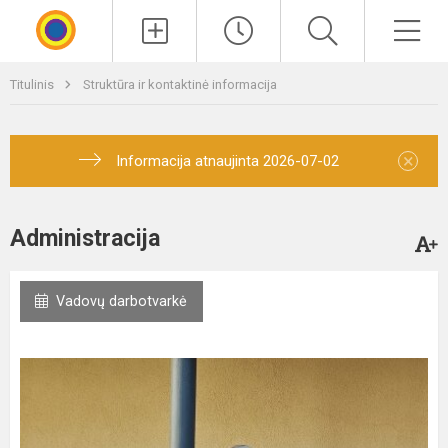
Paieška
Men
Titulinis
Struktūra ir kontaktinė informacija
×
Informacija atnaujinta 2026-07-02
Administracija
Vadovų darbotvarkė