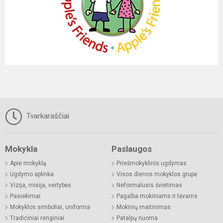
Tvarkaraščiai
Mokykla
Paslaugos
Apie mokyklą
Priešmokyklinis ugdymas
Ugdymo aplinka
Visos dienos mokyklos grupė
Vizija, misija, vertybės
Neformalusis švietimas
Pasiekimai
Pagalba mokiniams ir tėvams
Mokyklos simboliai, uniforma
Mokinių maitinimas
Tradiciniai renginiai
Patalpų nuoma