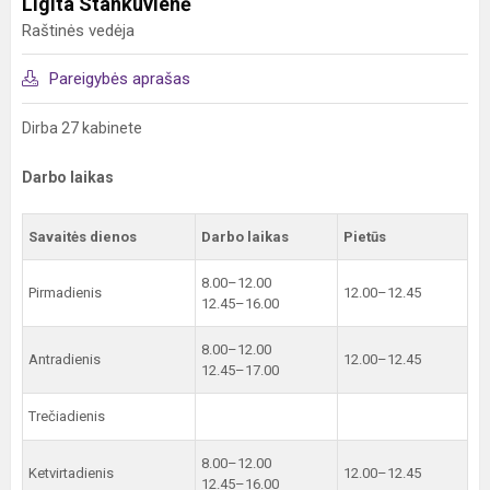
Ligita Stankuvienė
Raštinės vedėja
Pareigybės aprašas
Dirba 27 kabinete
Darbo laikas
Savaitės dienos
Darbo laikas
Pietūs
8.00–12.00
Pirmadienis
12.00–12.45
12.45–16.00
8.00–12.00
Antradienis
12.00–12.45
12.45–17.00
Trečiadienis
8.00–12.00
Ketvirtadienis
12.00–12.45
12.45–16.00