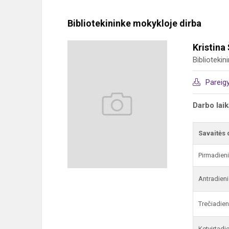
Bibliotekininke mokykloje dirba
Kristina
Bibliotekin
Pareig
Darbo lai
Savaitės 
Pirmadien
Antradieni
Trečiadien
Ketvirtadi