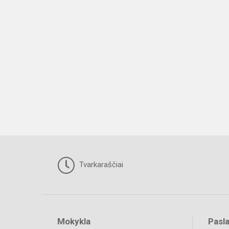
Tvarkaraščiai
Mokykla
Pasl