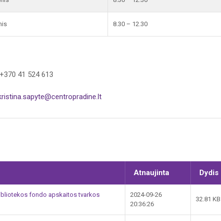
nis
8.30 – 12.30
 +370 41 524 613
kristina.sapyte@centropradine.lt
Atnaujinta
Dydis
ibliotekos fondo apskaitos tvarkos
2024-09-26
32.81 KB
20:36:26