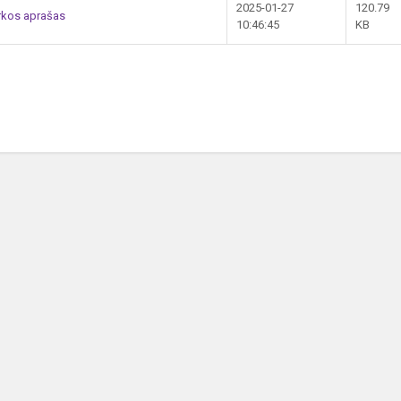
2025-01-27
120.79
rkos aprašas
10:46:45
KB