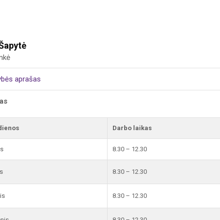
 Šapytė
inkė
ybės aprašas
kas
dienos
Darbo laikas
is
8.30 – 12.30
s
8.30 – 12.30
is
8.30 – 12.30
enis
8.30 – 12.30