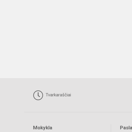
Tvarkaraščiai
Mokykla
Pasl