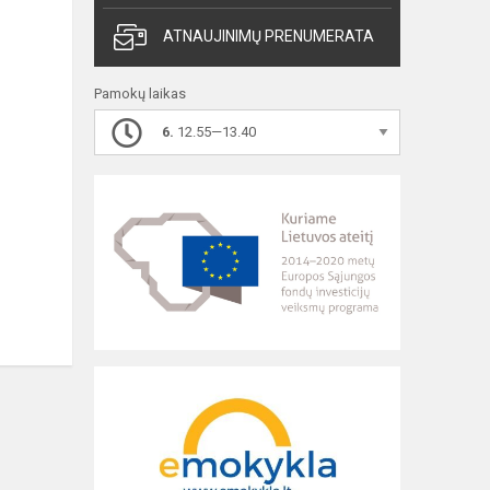
ATNAUJINIMŲ PRENUMERATA
Pamokų laikas
6.
12.55—13.40