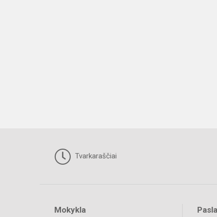
Tvarkaraščiai
Mokykla
Pasl