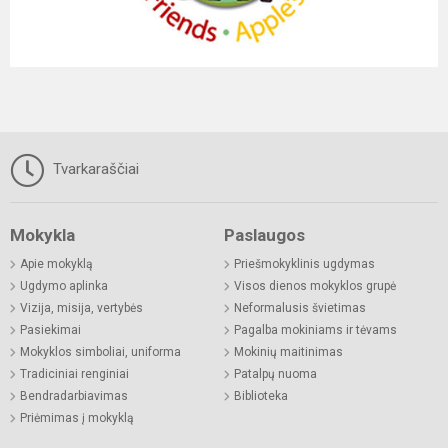
Tvarkaraščiai
Mokykla
Paslaugos
Apie mokyklą
Priešmokyklinis ugdymas
Ugdymo aplinka
Visos dienos mokyklos grupė
Vizija, misija, vertybės
Neformalusis švietimas
Pasiekimai
Pagalba mokiniams ir tėvams
Mokyklos simboliai, uniforma
Mokinių maitinimas
Tradiciniai renginiai
Patalpų nuoma
Bendradarbiavimas
Biblioteka
Priėmimas į mokyklą