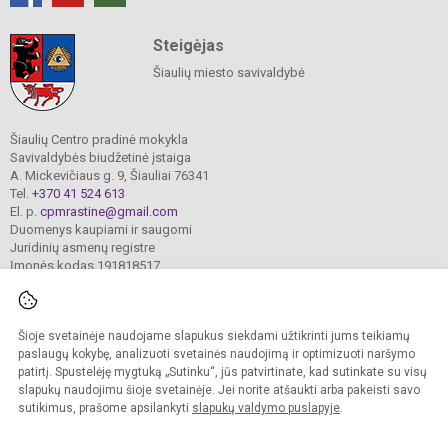
Steigėjas
Šiaulių miesto savivaldybė
Šiaulių Centro pradinė mokykla
Savivaldybės biudžetinė įstaiga
A. Mickevičiaus g. 9, Šiauliai 76341
Tel.
+370 41 524 613
El. p.
cpmrastine@gmail.com
Duomenys kaupiami ir saugomi
Juridinių asmenų registre
Įmonės kodas 191818517
Šioje svetainėje naudojame slapukus siekdami užtikrinti jums teikiamų
© 2024. Šiaulių Centro pradinė mokykla. Visos teisės saugomos.
Kopijuoti turinį be raštiško įstaigos administracijos sutikimo griežtai draudžiama.
paslaugų kokybę, analizuoti svetainės naudojimą ir optimizuoti naršymo
patirtį. Spustelėję mygtuką „Sutinku“, jūs patvirtinate, kad sutinkate su visų
Prieinamumo paraiška
Slapukų valdymas
slapukų naudojimu šioje svetainėje. Jei norite atšaukti arba pakeisti savo
sutikimus, prašome apsilankyti
slapukų valdymo puslapyje
.
Sumanus būdas atnaujinti
mokyklos interneto
svetainę