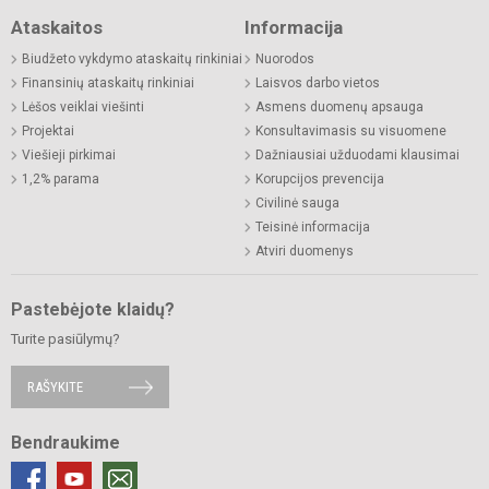
Ataskaitos
Informacija
Biudžeto vykdymo ataskaitų rinkiniai
Nuorodos
Finansinių ataskaitų rinkiniai
Laisvos darbo vietos
Lėšos veiklai viešinti
Asmens duomenų apsauga
Projektai
Konsultavimasis su visuomene
Viešieji pirkimai
Dažniausiai užduodami klausimai
1,2% parama
Korupcijos prevencija
Civilinė sauga
Teisinė informacija
Atviri duomenys
Pastebėjote klaidų?
Turite pasiūlymų?
RAŠYKITE
Bendraukime