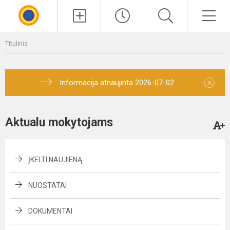
Paieška
Men
Titulinis
×
Informacija atnaujinta 2026-07-02
Aktualu mokytojams
ĮKELTI NAUJIENĄ
NUOSTATAI
DOKUMENTAI