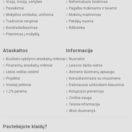
Vizija, misija, vertybės
Neformalusis švietimas
Pasiekimai
Pagalba mokiniams ir tėvams
Mokyklos simboliai, uniforma
Mokinių maitinimas
Tradiciniai renginiai
Patalpų nuoma
Bendradarbiavimas
Biblioteka
Priėmimas į mokyklą
Ataskaitos
Informacija
Biudžeto vykdymo ataskaitų rinkiniai
Nuorodos
Finansinių ataskaitų rinkiniai
Laisvos darbo vietos
Lėšos veiklai viešinti
Asmens duomenų apsauga
Projektai
Konsultavimasis su visuomene
Viešieji pirkimai
Dažniausiai užduodami klausimai
1,2% parama
Korupcijos prevencija
Civilinė sauga
Teisinė informacija
Atviri duomenys
Pastebėjote klaidų?