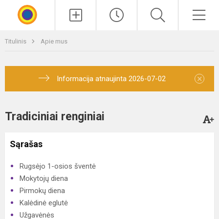
Paieška
Men
Titulinis
Apie mus
×
Informacija atnaujinta 2026-07-02
Tradiciniai renginiai
Sąrašas
Rugsėjo 1-osios šventė
Mokytojų diena
Pirmokų diena
Kalėdinė eglutė
Užgavėnės