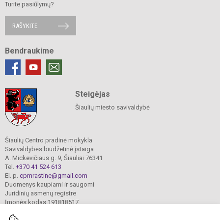
Turite pasiūlymų?
RAŠYKITE
Bendraukime
Steigėjas
Šiaulių miesto savivaldybė
Šiaulių Centro pradinė mokykla
Savivaldybės biudžetinė įstaiga
A. Mickevičiaus g. 9, Šiauliai 76341
Tel.
+370 41 524 613
El. p.
cpmrastine@gmail.com
Duomenys kaupiami ir saugomi
Juridinių asmenų registre
Įmonės kodas 191818517