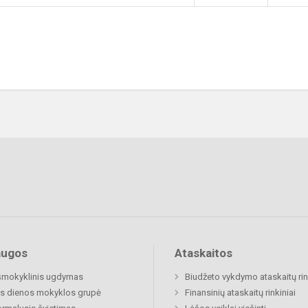
augos
Ataskaitos
šmokyklinis ugdymas
Biudžeto vykdymo ataskaitų rin
s dienos mokyklos grupė
Finansinių ataskaitų rinkiniai