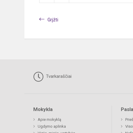
Grįžti
Tvarkaraščiai
Mokykla
Pasl
Apie mokyklą
Prie
Ugdymo aplinka
Viso