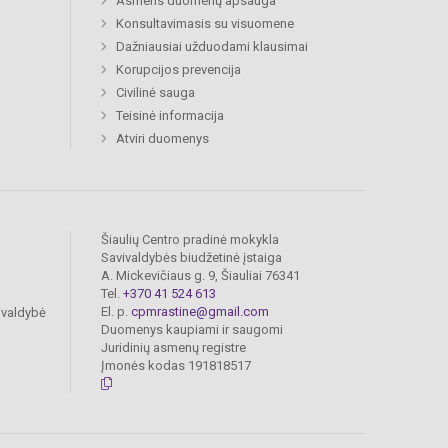
Asmens duomenų apsauga
Konsultavimasis su visuomene
Dažniausiai užduodami klausimai
Korupcijos prevencija
Civilinė sauga
Teisinė informacija
Atviri duomenys
Šiaulių Centro pradinė mokykla
Savivaldybės biudžetinė įstaiga
A. Mickevičiaus g. 9, Šiauliai 76341
Tel.
+370 41 524 613
El. p.
cpmrastine@gmail.com
ivaldybė
Duomenys kaupiami ir saugomi
Juridinių asmenų registre
Įmonės kodas 191818517