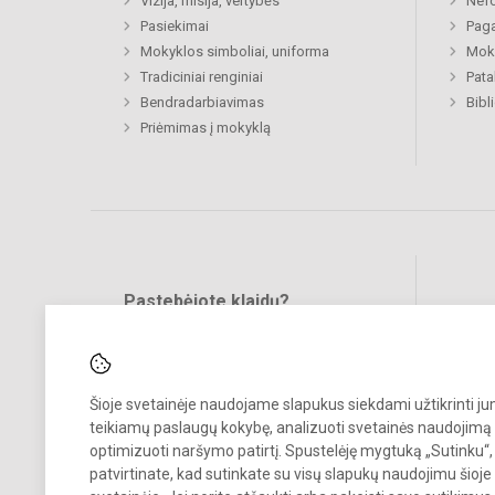
Vizija, misija, vertybės
Nefo
Pasiekimai
Paga
Mokyklos simboliai, uniforma
Moki
Tradiciniai renginiai
Pat
Bendradarbiavimas
Bibl
Priėmimas į mokyklą
Pastebėjote klaidų?
Bend
Turite pasiūlymų?
RAŠYKITE
Šioje svetainėje naudojame slapukus siekdami užtikrinti j
teikiamų paslaugų kokybę, analizuoti svetainės naudojimą 
optimizuoti naršymo patirtį. Spustelėję mygtuką „Sutinku“,
patvirtinate, kad sutinkate su visų slapukų naudojimu šioje