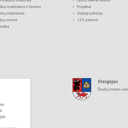
rmalusis švietimas
Lėšos veiklai viešinti
lba mokiniams ir tėvams
Projektai
nių maitinimas
Viešieji pirkimai
alpų nuoma
1,2% parama
ioteka
Steigėjas
raukime
Šiaulių miesto sav
ums
ir
 jūs