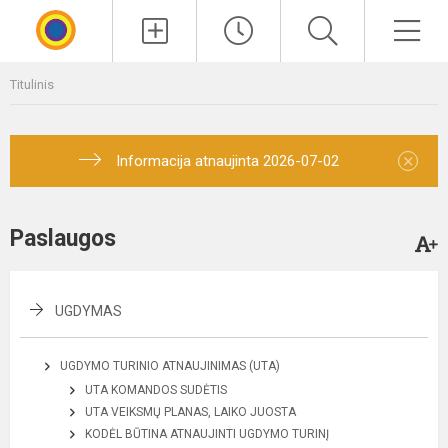
Paieška
Men
Titulinis
×
Informacija atnaujinta 2026-07-02
Paslaugos
UGDYMAS
UGDYMO TURINIO ATNAUJINIMAS (UTA)
UTA KOMANDOS SUDĖTIS
UTA VEIKSMŲ PLANAS, LAIKO JUOSTA
KODĖL BŪTINA ATNAUJINTI UGDYMO TURINĮ