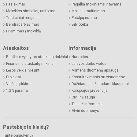
Pasiekimai
Pagalba mokiniams ir tėvams
Mokyklos simboliai, uniforma
Mokinių maitinimas
Tradiciniai renginiai
Patalpų nuoma
Bendradarbiavimas
Biblioteka
Priėmimas į mokyklą
Ataskaitos
Informacija
Biudžeto vykdymo ataskaitų rinkiniai
Nuorodos
Finansinių ataskaitų rinkiniai
Laisvos darbo vietos
Lėšos veiklai viešinti
Asmens duomenų apsauga
Projektai
Konsultavimasis su visuomene
Viešieji pirkimai
Dažniausiai užduodami klausimai
1,2% parama
Korupcijos prevencija
Civilinė sauga
Teisinė informacija
Atviri duomenys
Pastebėjote klaidų?
Turite pasiūlymų?