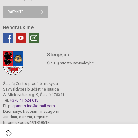
RAŠYKITE
Bendraukime
Steigėjas
Šiaulių miesto savivaldybė
Šiaulių Centro pradinė mokykla
Savivaldybės biudžetinė įstaiga
A. Mickevičiaus g. 9, Šiauliai 76341
Tel.
+370 41 524 613
El. p.
cpmrastine@gmail.com
Duomenys kaupiami ir saugomi
Juridinių asmenų registre
Įmonės kodas 191818517