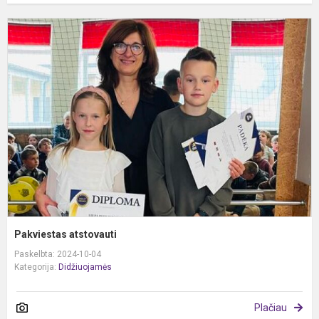
P
a
Pakviestas atstovauti
Paskelbta: 2024-10-04
Kategorija:
Didžiuojamės
Plačiau