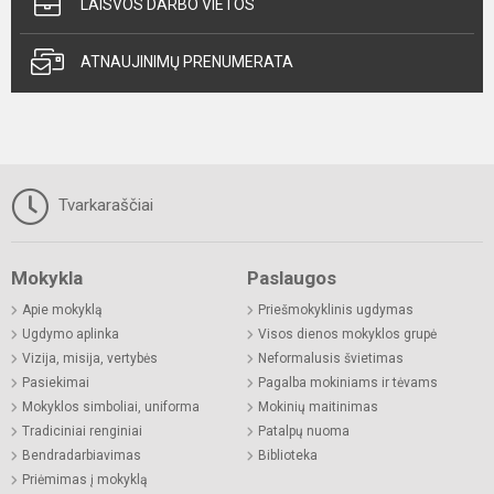
LAISVOS DARBO VIETOS
ATNAUJINIMŲ PRENUMERATA
Tvarkaraščiai
Mokykla
Paslaugos
Apie mokyklą
Priešmokyklinis ugdymas
Ugdymo aplinka
Visos dienos mokyklos grupė
Vizija, misija, vertybės
Neformalusis švietimas
Pasiekimai
Pagalba mokiniams ir tėvams
Mokyklos simboliai, uniforma
Mokinių maitinimas
Tradiciniai renginiai
Patalpų nuoma
Bendradarbiavimas
Biblioteka
Priėmimas į mokyklą