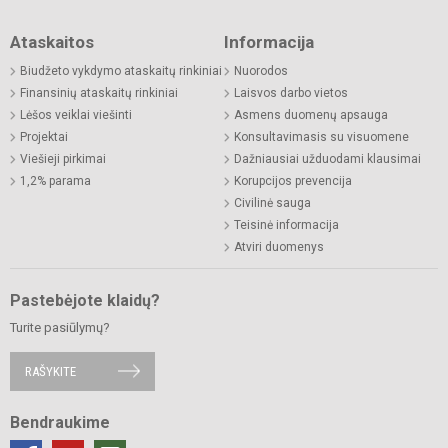
Ataskaitos
Informacija
Biudžeto vykdymo ataskaitų rinkiniai
Nuorodos
Finansinių ataskaitų rinkiniai
Laisvos darbo vietos
Lėšos veiklai viešinti
Asmens duomenų apsauga
Projektai
Konsultavimasis su visuomene
Viešieji pirkimai
Dažniausiai užduodami klausimai
1,2% parama
Korupcijos prevencija
Civilinė sauga
Teisinė informacija
Atviri duomenys
Pastebėjote klaidų?
Turite pasiūlymų?
RAŠYKITE
Bendraukime