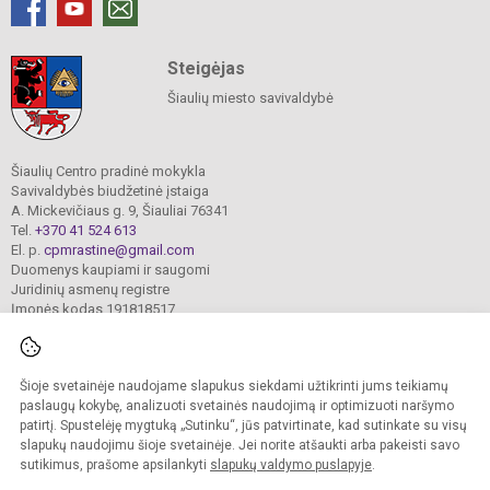
Steigėjas
Šiaulių miesto savivaldybė
Šiaulių Centro pradinė mokykla
Savivaldybės biudžetinė įstaiga
A. Mickevičiaus g. 9, Šiauliai 76341
Tel.
+370 41 524 613
El. p.
cpmrastine@gmail.com
Duomenys kaupiami ir saugomi
Juridinių asmenų registre
Įmonės kodas 191818517
Šioje svetainėje naudojame slapukus siekdami užtikrinti jums teikiamų
© 2024. Šiaulių Centro pradinė mokykla. Visos teisės saugomos.
Kopijuoti turinį be raštiško įstaigos administracijos sutikimo griežtai draudžiama.
paslaugų kokybę, analizuoti svetainės naudojimą ir optimizuoti naršymo
patirtį. Spustelėję mygtuką „Sutinku“, jūs patvirtinate, kad sutinkate su visų
Prieinamumo paraiška
Slapukų valdymas
slapukų naudojimu šioje svetainėje. Jei norite atšaukti arba pakeisti savo
sutikimus, prašome apsilankyti
slapukų valdymo puslapyje
.
Sumanus būdas atnaujinti
mokyklos interneto