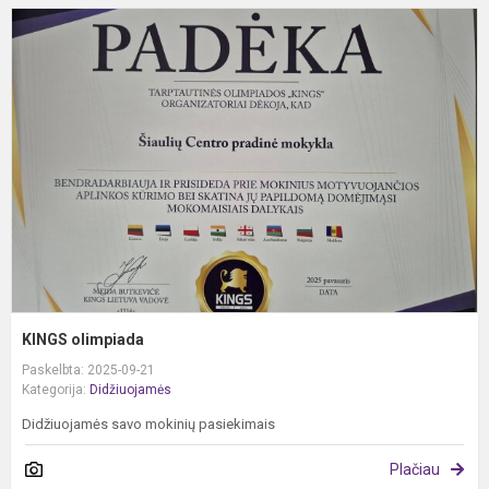
K
o
KINGS olimpiada
Paskelbta: 2025-09-21
Kategorija:
Didžiuojamės
Didžiuojamės savo mokinių pasiekimais
Plačiau