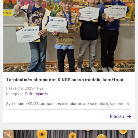
K
a
m
l
Tarptautinės olimpiados KINGS aukso medalių laimėtojai
Paskelbta: 2025-11-29
Kategorija:
Didžiuojamės
Sveikiname KINGS tarptautinės olimpiados aukso medalių laimėtojus!
Plačiau
D