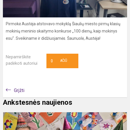
Pirmokė Austėja atstovavo mokyklą Šiaulių miesto pirmų klasių
mokinių meninio skaitymo konkurse „100 dienų, kaip mokinys
esu". Sveikiname ir didžiuojamės. Šaunuolė, Austėja!
Nepamirškite
0
AČIŪ
padėkoti autoriui
Grįžti
Ankstesnės naujienos
K