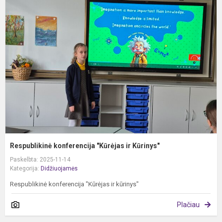
R
k
"
ir
K
Respublikinė konferencija "Kūrėjas ir Kūrinys"
Paskelbta: 2025-11-14
Kategorija:
Didžiuojamės
Respublikinė konferencija "Kūrėjas ir kūrinys"
Plačiau