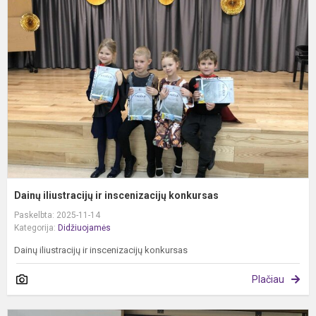
i
ir
i
k
Dainų iliustracijų ir inscenizacijų konkursas
Paskelbta: 2025-11-14
Kategorija:
Didžiuojamės
Dainų iliustracijų ir inscenizacijų konkursas
Plačiau