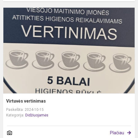
V
v
Virtuvės vertinimas
Paskelbta: 2024-10-15
Kategorija:
Didžiuojamės
Plačiau