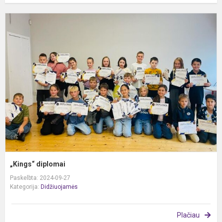
„
d
„Kings“ diplomai
Paskelbta: 2024-09-27
Kategorija:
Didžiuojamės
Plačiau